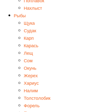
Поплавок
Нахлыст
Рыбы
Щука
Судак
Карп
Карась
Лещ
Сом
Окунь
Жерех
Хариус
Налим
Толстолобик
Форель