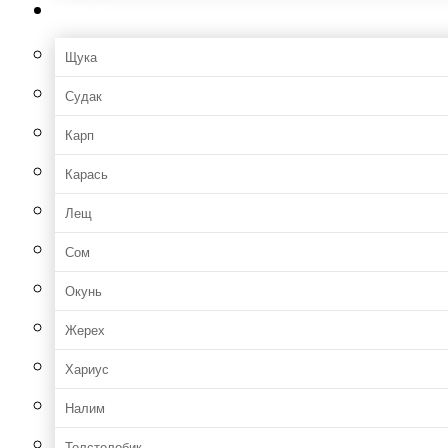
Рыбы
Щука
Судак
Карп
Карась
Лещ
Сом
Окунь
Жерех
Хариус
Налим
Толстолобик