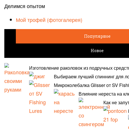
Делимся опытом
Мой трофей (фотогалерея)
Популярное
Новое
Изготовление раколовок из подручных средст
Выбираем лучший спиннинг для л
Микроколебалка Glisser от SV Fish
Влияние нереста на кл
Как не запу