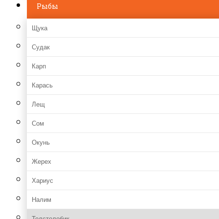
Рыбы
Щука
Судак
Карп
Карась
Лещ
Сом
Окунь
Жерех
Хариус
Налим
Толстолобик