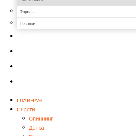
Форель
Повадки
Прикормки и насадки
Зимняя рыбалка
Мастерская
Снаряжение
ГЛАВНАЯ
Снасти
Спиннинг
Донка