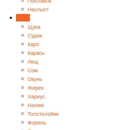
Поплавок
Нахлыст
Рыбы
Щука
Судак
Карп
Карась
Лещ
Сом
Окунь
Жерех
Хариус
Налим
Толстолобик
Форель