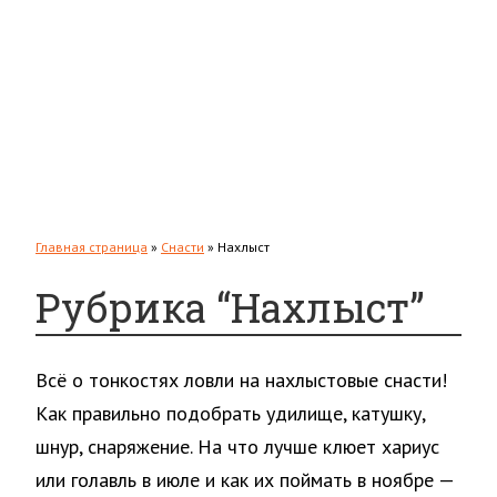
Толстолобик
Форель
Повадки
Прикормки и насадки
Зимняя рыбалка
Мастерская
Снаряжение
Главная страница
»
Снасти
»
Нахлыст
Рубрика “Нахлыст”
Всё о тонкостях ловли на нахлыстовые снасти!
Как правильно подобрать удилище, катушку,
шнур, снаряжение. На что лучше клюет хариус
или голавль в июле и как их поймать в ноябре —