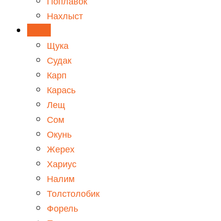
Поплавок
Нахлыст
Рыбы
Щука
Судак
Карп
Карась
Лещ
Сом
Окунь
Жерех
Хариус
Налим
Толстолобик
Форель