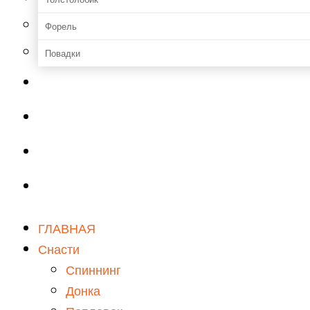
Форель
Повадки
Прикормки и насадки
Зимняя рыбалка
Мастерская
Снаряжение
ГЛАВНАЯ
Снасти
Спиннинг
Донка