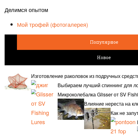
Делимся опытом
Мой трофей (фотогалерея)
Популярное
Новое
Изготовление раколовок из подручных средст
Выбираем лучший спиннинг для л
Микроколебалка Glisser от SV Fish
Влияние нереста на кл
Как не запу