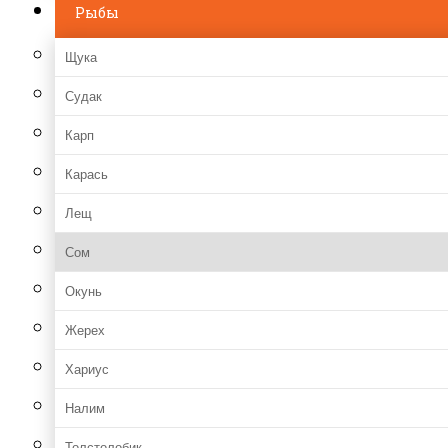
Рыбы
Щука
Судак
Карп
Карась
Лещ
Сом
Окунь
Жерех
Хариус
Налим
Толстолобик