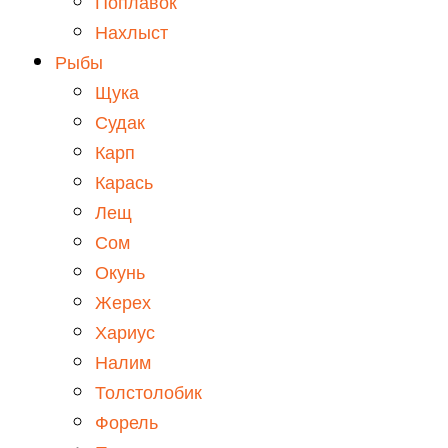
Поплавок
Нахлыст
Рыбы
Щука
Судак
Карп
Карась
Лещ
Сом
Окунь
Жерех
Хариус
Налим
Толстолобик
Форель