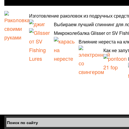
Изготовление раколовок из подручных средст
Выбираем лучший спиннинг для л
Микроколебалка Glisser от SV Fish
Влияние нереста на кл
Как не запу