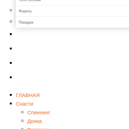
Форель
Повадки
Прикормки и насадки
Зимняя рыбалка
Мастерская
Снаряжение
ГЛАВНАЯ
Снасти
Спиннинг
Донка