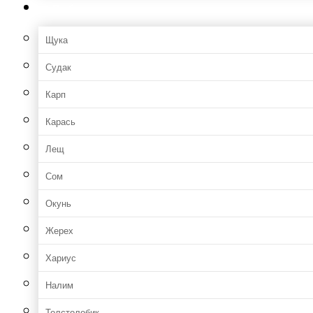
Рыбы
Щука
Судак
Карп
Карась
Лещ
Сом
Окунь
Жерех
Хариус
Налим
Толстолобик