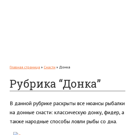
Толстолобик
Форель
Повадки
Прикормки и насадки
Зимняя рыбалка
Мастерская
Снаряжение
Главная страница
»
Снасти
»
Донка
Рубрика “Донка”
В данной рубрике раскрыты все нюансы рыбалки
на донные снасти: классическую донку, фидер, а
также народные способы ловли рыбы со дна.