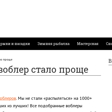
рмки и насадки
Зимняя рыбалка
Мастерская
Сн
ло проще
В
воблер стало проще
воблеров
. Мы не стали «распыляться» на 1000+
чших из лучших! Все подобранные воблеры