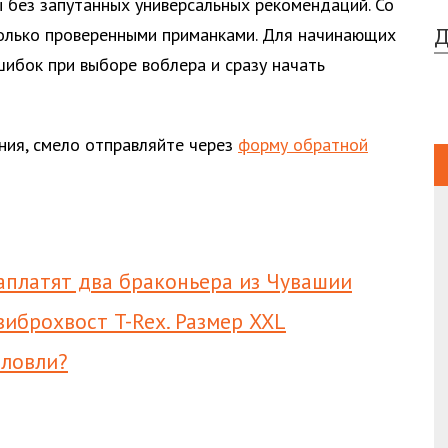
 без запутанных универсальных рекомендаций. Со
только проверенными приманками. Для начинающих
Д
шибок при выборе воблера и сразу начать
ания, смело отправляйте через
форму обратной
аплатят два браконьера из Чувашии
иброхвост T-Rex. Размер XXL
 ловли?