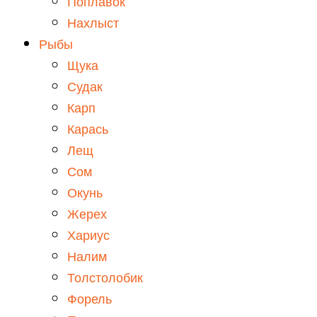
Поплавок
Нахлыст
Рыбы
Щука
Судак
Карп
Карась
Лещ
Сом
Окунь
Жерех
Хариус
Налим
Толстолобик
Форель