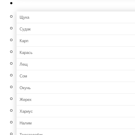
Рыбы
Щука
Судак
Карп
Карась
Лещ
Сом
Окунь
Жерех
Хариус
Налим
Толстолобик