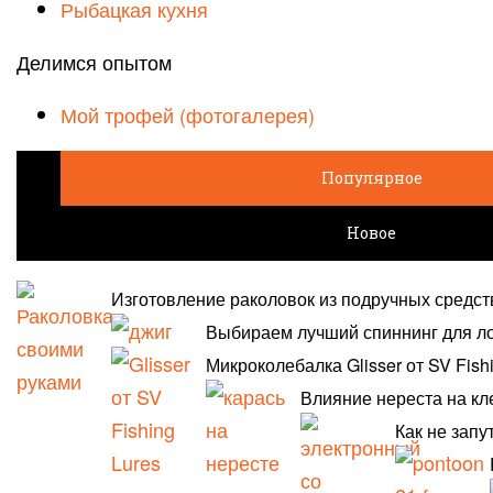
Рыбацкая кухня
Делимся опытом
Мой трофей (фотогалерея)
Популярное
Новое
Изготовление раколовок из подручных средст
Выбираем лучший спиннинг для л
Микроколебалка Glisser от SV Fish
Влияние нереста на кл
Как не запу