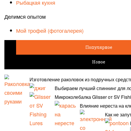
Рыбацкая кухня
Делимся опытом
Мой трофей (фотогалерея)
Популярное
Новое
Изготовление раколовок из подручных средст
Выбираем лучший спиннинг для л
Микроколебалка Glisser от SV Fish
Влияние нереста на кл
Как не запу