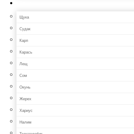
Рыбы
Щука
Судак
Карп
Карась
Лещ
Сом
Окунь
Жерех
Хариус
Налим
Толстолобик