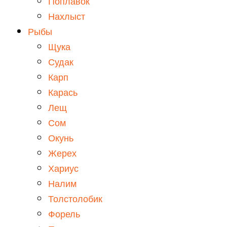
Поплавок
Нахлыст
Рыбы
Щука
Судак
Карп
Карась
Лещ
Сом
Окунь
Жерех
Хариус
Налим
Толстолобик
Форель