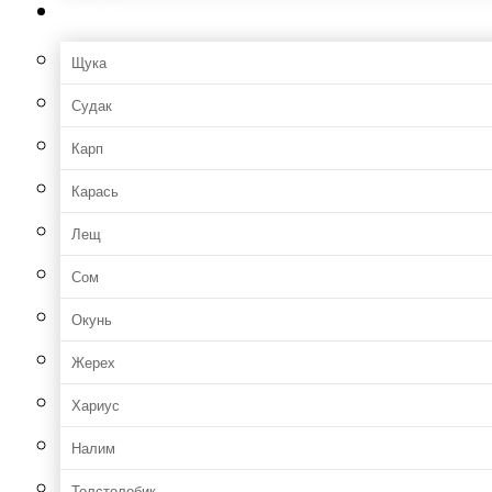
Рыбы
Щука
Судак
Карп
Карась
Лещ
Сом
Окунь
Жерех
Хариус
Налим
Толстолобик