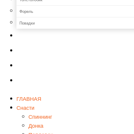
Форель
Повадки
Прикормки и насадки
Зимняя рыбалка
Мастерская
Снаряжение
ГЛАВНАЯ
Снасти
Спиннинг
Донка