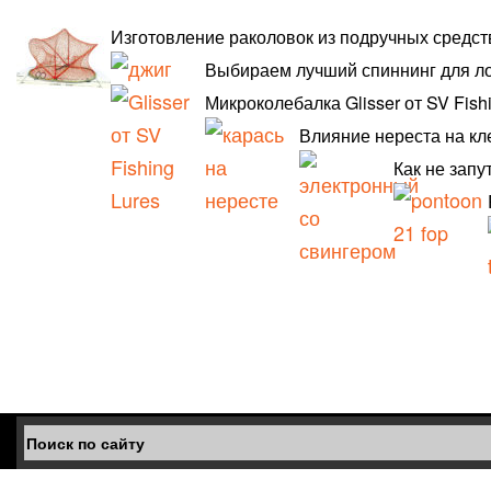
Изготовление раколовок из подручных средст
Выбираем лучший спиннинг для л
Микроколебалка Glisser от SV Fish
Влияние нереста на кл
Как не запу