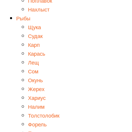
Поплавок
Нахлыст
Рыбы
Щука
Судак
Карп
Карась
Лещ
Сом
Окунь
Жерех
Хариус
Налим
Толстолобик
Форель