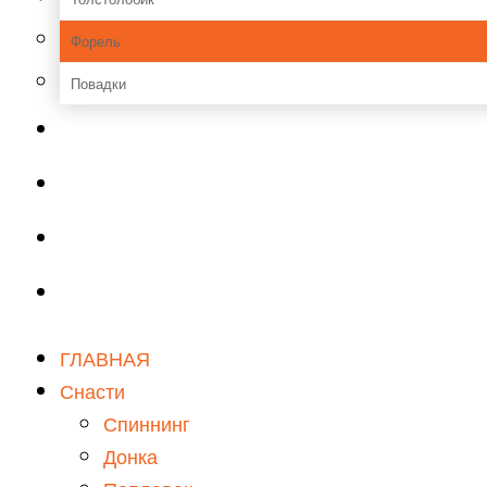
Форель
Повадки
Прикормки и насадки
Зимняя рыбалка
Мастерская
Снаряжение
ГЛАВНАЯ
Снасти
Спиннинг
Донка