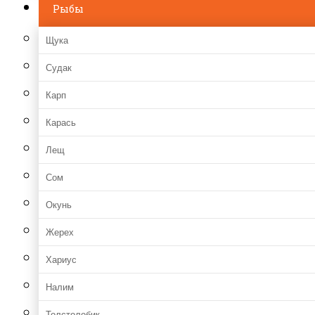
Рыбы
Щука
Судак
Карп
Карась
Лещ
Сом
Окунь
Жерех
Хариус
Налим
Толстолобик