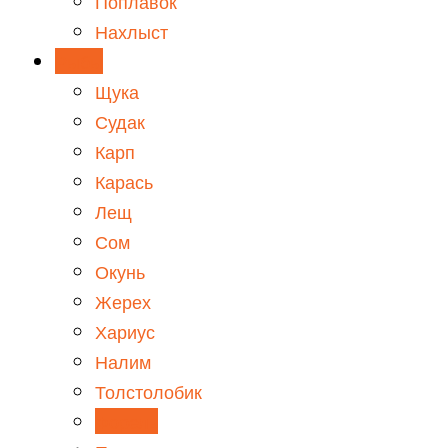
Поплавок
Нахлыст
Рыбы
Щука
Судак
Карп
Карась
Лещ
Сом
Окунь
Жерех
Хариус
Налим
Толстолобик
Форель