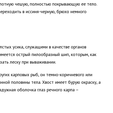
плотную чешую, полностью покрывающую ее тело.
переходить в иссиня-черную, брюхо немного
лстых усика, служащими в качестве органов
 имеется острый пилообразный шип, которым, как
зать леску при вываживании.
ругих карповых рыб, он темно-коричневого или
нной половины тела. Хвост имеет бурую окраску, а
адужная оболочка глаз речного карпа –