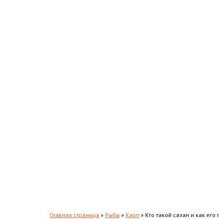
Карась
Лещ
Сом
Окунь
Жерех
Хариус
Налим
Толстолобик
Форель
Повадки
Прикормки и насадки
Зимняя рыбалка
Мастерская
Снаряжение
Главная страница
»
Рыбы
»
Карп
»
Кто такой сазан и как его