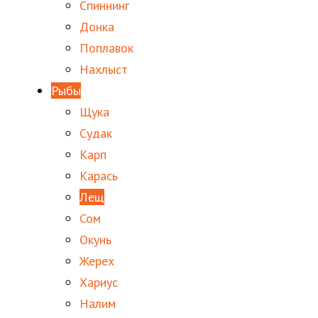
Спиннинг
Донка
Поплавок
Нахлыст
Рыбы
Щука
Судак
Карп
Карась
Лещ
Сом
Окунь
Жерех
Хариус
Налим