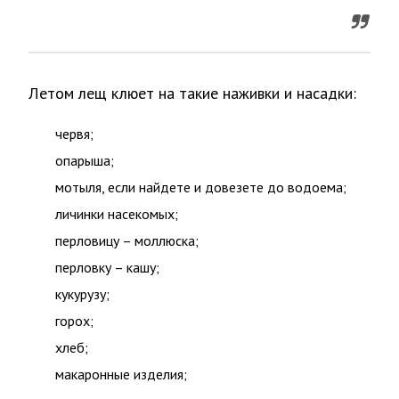
Летом лещ клюет на такие наживки и насадки:
червя;
опарыша;
мотыля, если найдете и довезете до водоема;
личинки насекомых;
перловицу – моллюска;
перловку – кашу;
кукурузу;
горох;
хлеб;
макаронные изделия;