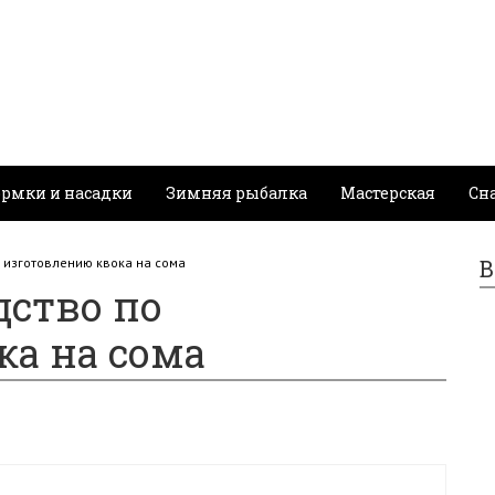
рмки и насадки
Зимняя рыбалка
Мастерская
Сн
 изготовлению квока на сома
В
дство по
ка на сома