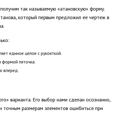
 получим так называемую «атановскую» форму.
 Атанова, который первым предложил ее чертеж в
а.
ько:
вляет единое целое с рукояткой.
я формой пяточка.
ю вперед.
го» варианта. Его выбор нами сделан осознанно,
 и точным размерам элементов ошибиться при