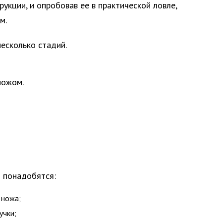
укции, и опробовав ее в практической ловле,
м.
есколько стадий.
ножом.
м понадобятся:
 ножа;
учки;