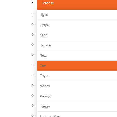
Рыбы
Щука
Судак
Карп
Карась
Лещ
Сом
Окунь
Жерех
Хариус
Налим
Толстолобик