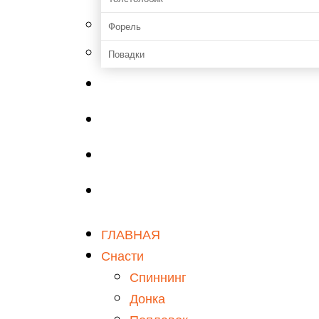
Форель
Повадки
Прикормки и насадки
Зимняя рыбалка
Мастерская
Снаряжение
ГЛАВНАЯ
Снасти
Спиннинг
Донка