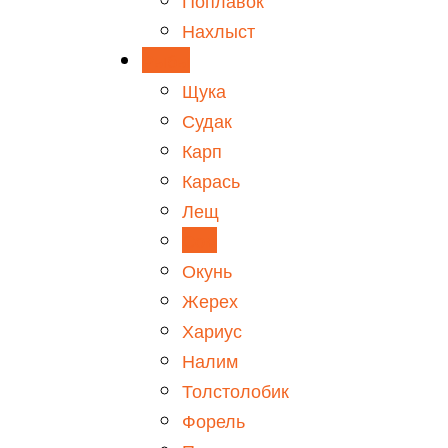
Поплавок
Нахлыст
Рыбы
Щука
Судак
Карп
Карась
Лещ
Сом
Окунь
Жерех
Хариус
Налим
Толстолобик
Форель