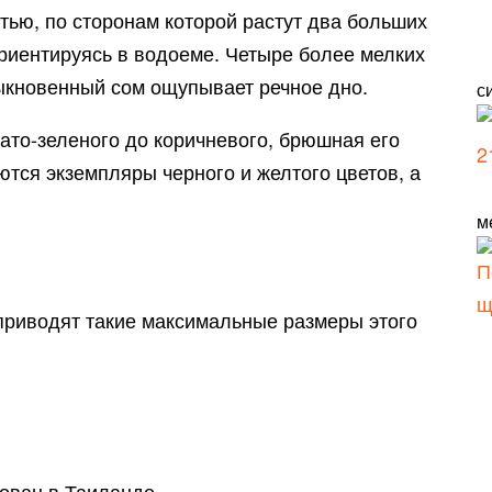
тью, по сторонам которой растут два больших
риентируясь в водоеме. Четыре более мелких
быкновенный сом ощупывает речное дно.
с
ато-зеленого до коричневого, брюшная его
ются экземпляры черного и желтого цветов, а
м
 приводят такие максимальные размеры этого
ован в Таиланде.