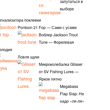
запутаться в
выборе
игнализатора поклевки
Pontoon 21 Fop — Сами с усами
Воблер Jackson Trout
Tune — Форелевая
елодия
Ловля щуки
Микроколебалка Glisser
от SV Fishing Lures —
Яркое пятно
Megabass
Flap Slap: Не
надо «ля-ля»