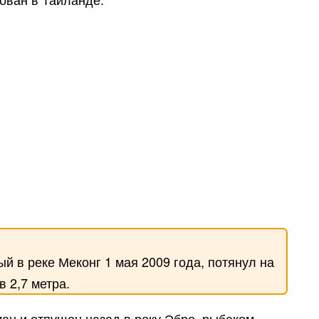
 в реке Меконг 1 мая 2009 года, потянул на
 2,7 метра.
ан и отпущен назад в реку Эбро рыбаком