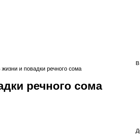
В
 жизни и повадки речного сома
адки речного сома
Д