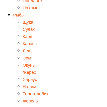
Поплавок
Нахлыст
Рыбы
Щука
Судак
Карп
Карась
Лещ
Сом
Окунь
Жерех
Хариус
Налим
Толстолобик
Форель