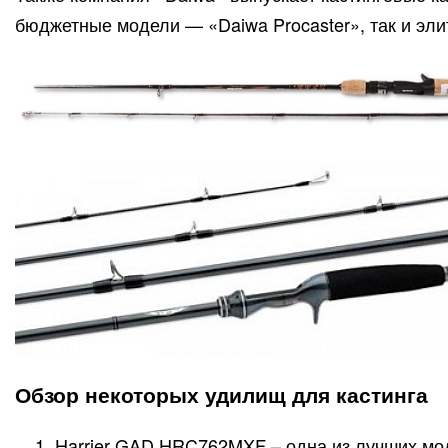
бюджетные модели — «Daiwa Procaster», так и эли
Обзор некоторых удилищ для кастинга
Harrier GAD HRC762MXF – одна из лучших мод