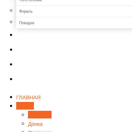
Форель
Повадки
Прикормки и насадки
Зимняя рыбалка
Мастерская
Снаряжение
ГЛАВНАЯ
Снасти
Спиннинг
Донка