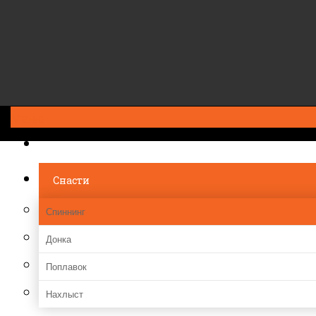
Меню
ГЛАВНАЯ
Снасти
Спиннинг
Донка
Поплавок
Нахлыст