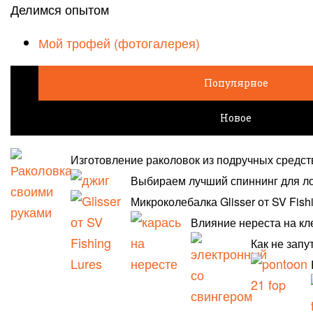
Делимся опытом
Мой трофей (фотогалерея)
Популярное
Новое
Изготовление раколовок из подручных средст
Выбираем лучший спиннинг для л
Микроколебалка Glisser от SV Fish
Влияние нереста на кл
Как не запу