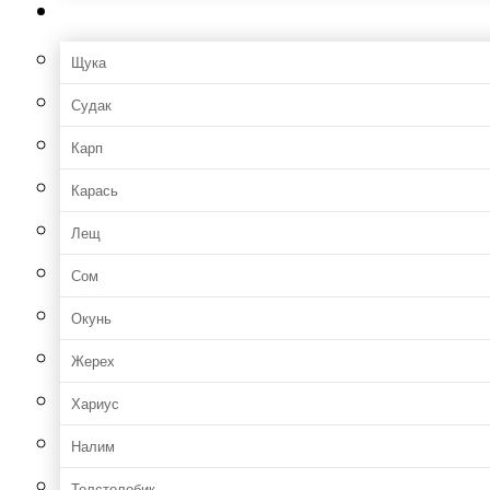
Рыбы
Щука
Судак
Карп
Карась
Лещ
Сом
Окунь
Жерех
Хариус
Налим
Толстолобик