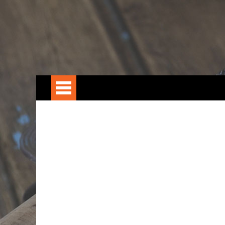
ГЛАВНАЯ
Снасти
Рыбы
Спиннинг
Донка
Поплавок
Нахлыст
Рыбы
Щука
Судак
Карп