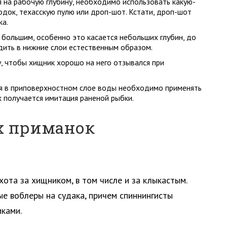
я на рабочую глубину, необходимо использовать какую-
одок, техасскую пулю или дроп-шот. Кстати, дроп-шот
ка.
 большим, особенно это касается небольших глубин, до
дить в нижние слои естественным образом.
у, чтобы хищник хорошо на него отзывался при
оя в приповерхностном слое воды необходимо применять
х получается имитация раненой рыбки.
х приманок
ота за хищником, в том числе и за клыкастым.
ые воблеры на судака, причем спиннингисты
ками.