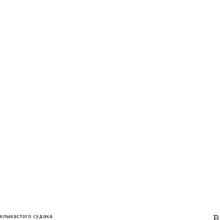
клыкастого судака
В