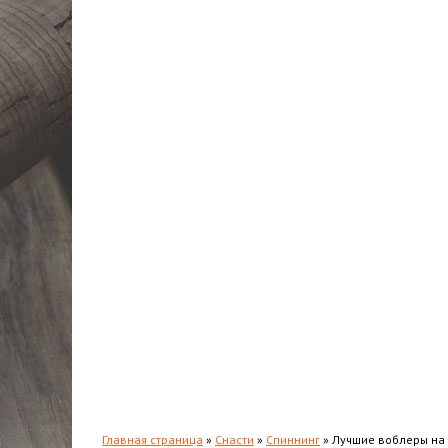
Карась
Лещ
Сом
Окунь
Жерех
Хариус
Налим
Толстолобик
Форель
Повадки
Прикормки и насадки
Зимняя рыбалка
Мастерская
Снаряжение
Главная страница
»
Снасти
»
Спиннинг
»
Лучшие воблеры на 