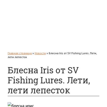
Толстолобик
Форель
Повадки
Прикормки и насадки
Зимняя рыбалка
Мастерская
Снаряжение
Главная страница
»
Новости
»
Блесна Iris от SV Fishing Lures. Лети,
лети лепесток
Блесна Iris от SV
Fishing Lures. Лети,
лети лепесток